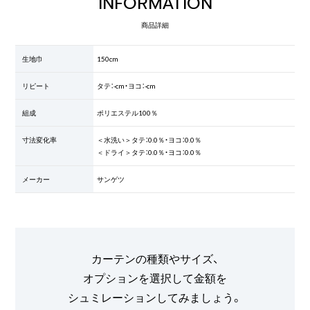
INFORMATION
商品詳細
生地巾
150cm
リピート
タテ：-cm・ヨコ：-cm
組成
ポリエステル100％
寸法変化率
＜水洗い＞タテ：0.0％・ヨコ：0.0％
＜ドライ＞タテ：0.0％・ヨコ：0.0％
メーカー
サンゲツ
カーテンの種類やサイズ、
オプションを選択して金額を
シュミレーションしてみましょう。