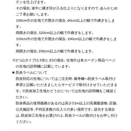
テンを仕上げます。
その場合、途中に継ぎ目が入る仕上りになりますので、あらかじめ
ご了承お願いします。
100cm巾の生地で片開きの場合、60cm以上の幅で巾継ぎをしま
す。
両開きの場合、120cm以上の幅で巾継ぎをします。
150cm巾の生地で片開きの場合、100cm以上の幅で巾継ぎをしま
す。
両開きの場合、200cm以上の幅で巾継ぎをします。
※
2つ山タイプ(1.5倍ヒダ)の場合。生地巾は各カーテン商品ページ
の生地の説明欄に記載しています。
■
防炎ラベルについて
防炎対応の生地についてはご注文時、備考欄へ防炎ラベル取付け
希望と記載いただきましたらサービスで取付けさせていただきま
す。※防炎加工生地かどうかについては生地の説明欄をご確認く
ださい。
防炎商品の使用義務があるのは高さ31m以上の高層建築物、店舗、
公共施設等、不特定多数の出入りの多い場所です。該当する場合
は、防炎加工生地をお選びの上、防炎ラベルの取付けをお申し付け
ください。