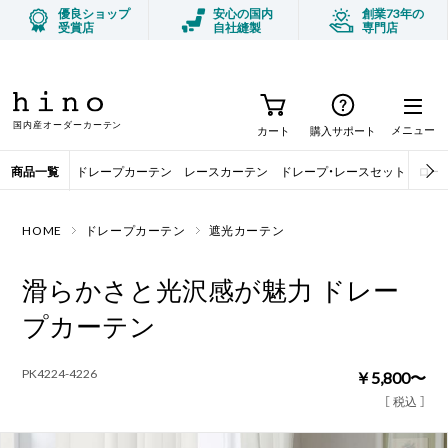
優良ショップ
安心の国内
創業73年の
受賞店
自社縫製
専門店
今月のオススメ商品 ハンギングバー
TOPICS
国内産オーダーカーテン
メニュー
カート
購入サポート
商品一覧
ドレープカーテン
レースカーテン
ドレープ・レースセット
ロー
HOME
ドレープカーテン
遮光カーテン
滑らかさと光沢感が魅力 ドレー
プカーテン
PK4224-4226
￥5,800〜
［ 税込 ］