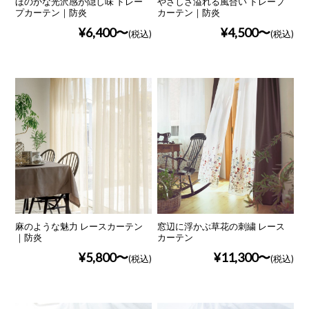
ほのかな光沢感が隠し味 ドレー
やさしさ溢れる風合い ドレープ
プカーテン｜防炎
カーテン｜防炎
¥6,400
¥4,500
(税込)
(税込)
麻のような魅力 レースカーテン
窓辺に浮かぶ草花の刺繍 レース
｜防炎
カーテン
¥5,800
¥11,300
(税込)
(税込)