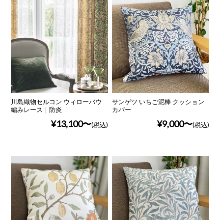
川島織物セルコン ウィローバウ
サンゲツ いちご泥棒 クッション
編みレース｜防炎
カバー
¥13,100
¥9,000
(税込)
(税込)