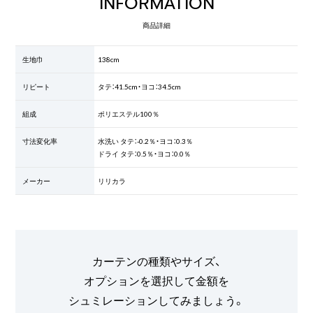
INFORMATION
商品詳細
生地巾
138cm
リピート
タテ：41.5cm・ヨコ：34.5cm
組成
ポリエステル100％
寸法変化率
水洗い タテ：-0.2％・ヨコ：0.3％
ドライ タテ：0.5％・ヨコ：0.0％
メーカー
リリカラ
カーテンの種類やサイズ、
オプションを選択して金額を
シュミレーションしてみましょう。