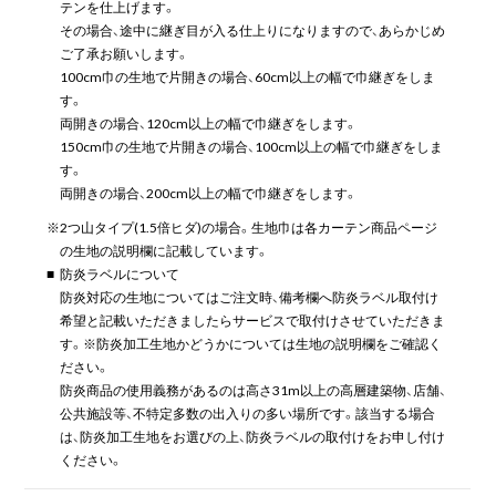
テンを仕上げます。
その場合、途中に継ぎ目が入る仕上りになりますので、あらかじめ
ご了承お願いします。
100cm巾の生地で片開きの場合、60cm以上の幅で巾継ぎをしま
す。
両開きの場合、120cm以上の幅で巾継ぎをします。
150cm巾の生地で片開きの場合、100cm以上の幅で巾継ぎをしま
す。
両開きの場合、200cm以上の幅で巾継ぎをします。
※
2つ山タイプ(1.5倍ヒダ)の場合。生地巾は各カーテン商品ページ
の生地の説明欄に記載しています。
■
防炎ラベルについて
防炎対応の生地についてはご注文時、備考欄へ防炎ラベル取付け
希望と記載いただきましたらサービスで取付けさせていただきま
す。※防炎加工生地かどうかについては生地の説明欄をご確認く
ださい。
防炎商品の使用義務があるのは高さ31m以上の高層建築物、店舗、
公共施設等、不特定多数の出入りの多い場所です。該当する場合
は、防炎加工生地をお選びの上、防炎ラベルの取付けをお申し付け
ください。