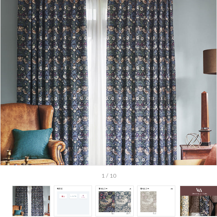
1
/
10