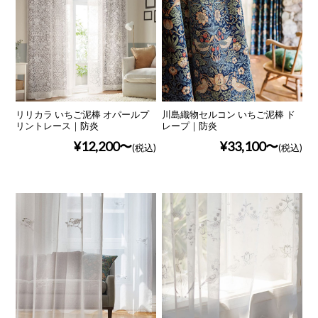
リリカラ いちご泥棒 オパールプ
川島織物セルコン いちご泥棒 ド
リントレース｜防炎
レープ｜防炎
¥12,200
¥33,100
(税込)
(税込)