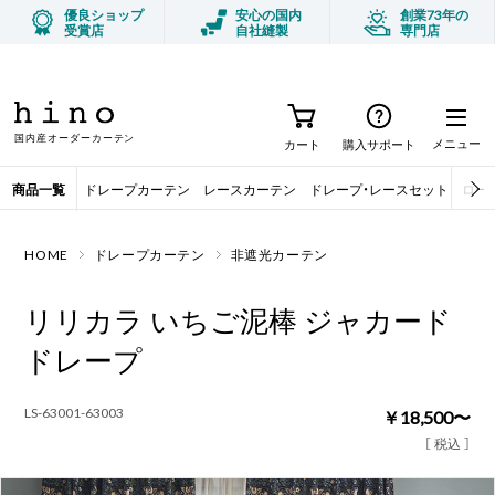
優良ショップ
安心の国内
創業73年の
受賞店
自社縫製
専門店
今月のオススメ商品 ハンギングバー
TOPICS
国内産オーダーカーテン
メニュー
カート
購入サポート
商品一覧
ドレープカーテン
レースカーテン
ドレープ・レースセット
ロー
HOME
ドレープカーテン
非遮光カーテン
リリカラ いちご泥棒 ジャカード
ドレープ
LS-63001-63003
￥18,500〜
［ 税込 ］