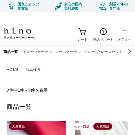
優良ショップ
安心の国内
創業73年の
受賞店
自社縫製
専門店
今月のオススメ商品 ハンギングバー
TOPICS
国内産オーダーカーテン
メニュー
カート
購入サポート
商品一覧
ドレープカーテン
レースカーテン
ドレープ・レースセット
ロー
HOME
商品検索
9件中1件～9件を表示
商品一覧