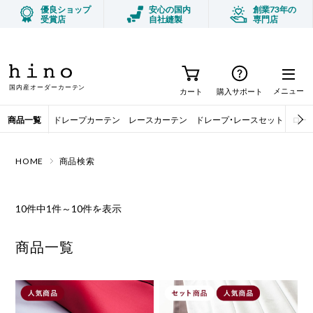
優良ショップ
安心の国内
創業73年の
受賞店
自社縫製
専門店
今月のオススメ商品 ハンギングバー
TOPICS
国内産オーダーカーテン
メニュー
カート
購入サポート
商品一覧
ドレープカーテン
レースカーテン
ドレープ・レースセット
ロー
HOME
商品検索
10件中1件～10件を表示
商品一覧